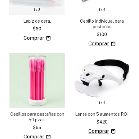
1
/
3
1
/
4
Lapiz de cera.
Cepillo Individual para
pestañas
$60
$100
1
/
4
Cepillos para pestañas con
Lente con 5 aumentos RO1
50 pzas.
$420
$65