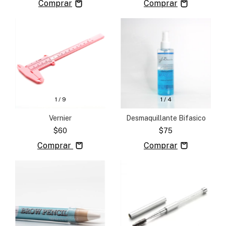
1
/
4
1
/
9
Desmaquillante Bifasico
Vernier
$75
$60
Comprar