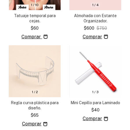
1
/
4
1
/
10
Almohada con Estante
Tatuaje temporal para
Organizador.
cejas.
$600
$750
$60
Comprar
1
/
2
1
/
3
Regla curva plástica para
Mini Cepillo para Laminado
diseño.
$40
$65