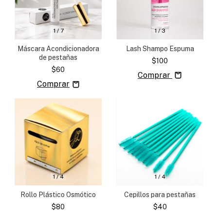
1
/
7
1
/
3
Máscara Acondicionadora
Lash Shampo Espuma
de pestañas
$100
$60
Comprar
1
/
4
1
/
4
Rollo Plástico Osmótico
Cepillos para pestañas
$80
$40