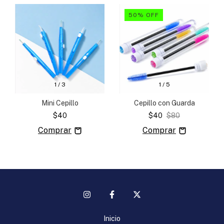
50
%
OFF
1
/
3
1
/
5
Mini Cepillo
Cepillo con Guarda
$40
$40
$80
Inicio