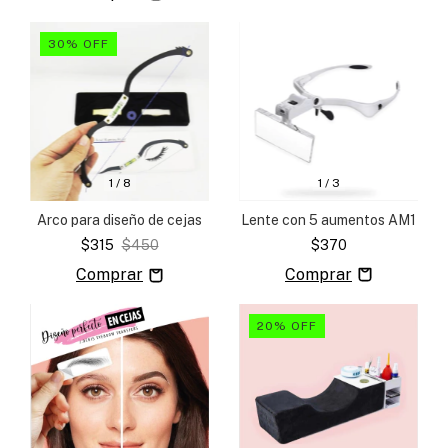
30
%
OFF
1
/
3
1
/
8
Lente con 5 aumentos AM1
Arco para diseño de cejas
$370
$315
$450
20
%
OFF